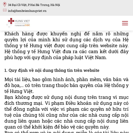
Bỏ
34 Đại Cồ Việt, P. Hai Bà Trưng, Hà Nội
qua
info@benhvienhungviet.vn
nội
dung
Khách hàng được khuyến nghị để nắm rõ những
quyền lợi của mình khi sử dụng các dịch vụ của Hệ
thống y tế Hưng việt được cung cấp trên website này.
Hệ thống y tế Hưng Việt đưa ra các cam kết dưới đây
phù hợp với quy định của pháp luật Việt Nam.
1. Quy định về nội dung thông tin trên website
Mọi tài liệu, bao gồm hình ảnh, phần mềm, văn bản và
đồ họa,… có trên trang thuộc bản quyền của Hệ thống y
tế Hưng Việt.
Bạn không được sử dụng nội dung trên trang vì mục
đích thương mại. Vi phạm Điều khoản sử dụng này có
thể đồng nghĩa với việc vi phạm các quyền sở hữu trí
tuệ của chúng tôi cũng như của các nhà cung cấp nội
dung liên quan hoặc các nhà cung cấp nội dung liên
quan có thể khởi kiện để bảo vệ các quyền này.
Bạn có thể xem và in nội dung, miễn là các tài liệu này