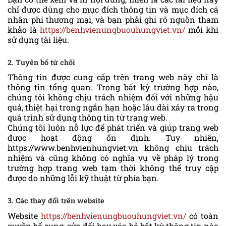
chỉ được dùng cho mục đích thông tin và mục đích cá
nhân phi thương mại, và bạn phải ghi rõ nguồn tham
khảo là
https://benhvienungbuouhungviet.vn/
mỗi khi
sử dụng tài liệu.
2. Tuyên bố từ chối
Thông tin được cung cấp trên trang web này chỉ là
thông tin tổng quan. Trong bất kỳ trường hợp nào,
chúng tôi không chịu trách nhiệm đối với những hậu
quả, thiệt hại trong ngắn hạn hoặc lâu dài xảy ra trong
quá trình sử dụng thông tin từ trang web.
Chúng tôi luôn nỗ lực để phát triển và giúp trang web
được hoạt động ổn định. Tuy nhiên,
https://www.benhvienhungviet.vn không chịu trách
nhiệm và cũng không có nghĩa vụ về pháp lý trong
trường hợp trang web tạm thời không thể truy cập
được do những lỗi kỹ thuật từ phía bạn.
3. Các thay đổi trên website
Website
https://benhvienungbuouhungviet.vn/
có toàn
quyền bổ sung, sửa đổi hay xóa bỏ bất kỳ thông tin nào