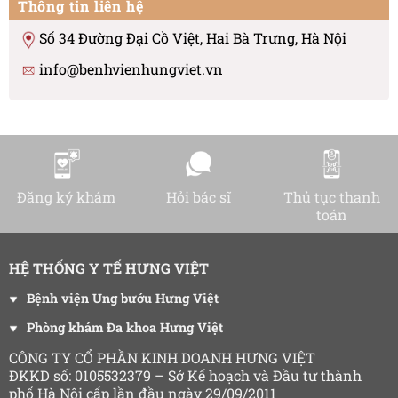
Thông tin liên hệ
Số 34 Đường Đại Cồ Việt, Hai Bà Trưng, Hà Nội
info@benhvienhungviet.vn
Đăng ký khám
Hỏi bác sĩ
Thủ tục thanh
toán
HỆ THỐNG Y TẾ HƯNG VIỆT
Bệnh viện Ung bướu Hưng Việt
Phòng khám Đa khoa Hưng Việt
CÔNG TY CỔ PHẦN KINH DOANH HƯNG VIỆT
ĐKKD số: 0105532379 – Sở Kế hoạch và Đầu tư thành
phố Hà Nội cấp lần đầu ngày 29/09/2011