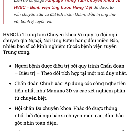
Liên hệ fanpage
Fanpage Trung Tâm Chuyên Khoa Vú
HVBC – Bệnh viện Ung bướu Hưng Việt
để được tư
vấn chuyên sâu và đặt lịch thăm khám, điều trị ung thư
vú, bệnh lý tuyến vú.
HVBC là Trung tâm Chuyên khoa Vú quy tụ đội ngũ
chuyên gia Ngoại, Nội Ung Bướu hàng đầu miền Bắc,
nhiều bác sĩ có kinh nghiệm từ các bệnh viện tuyến
Trung ương.
Người bệnh được điều trị bởi quy trình Chẩn đoán
– Điều trị – Theo dõi tích hợp tại một nơi duy nhất.
Chẩn đoán Chính xác: Áp dụng các công nghệ tiên
tiến nhất như Mammo 3D và các xét nghiệm phân
tử chuyên biệt.
Hội chẩn Đa chuyên khoa: Phác đồ được thống
nhất bởi đội ngũ bác sĩ chuyên môn cao, đảm bảo
góc nhìn toàn diện.