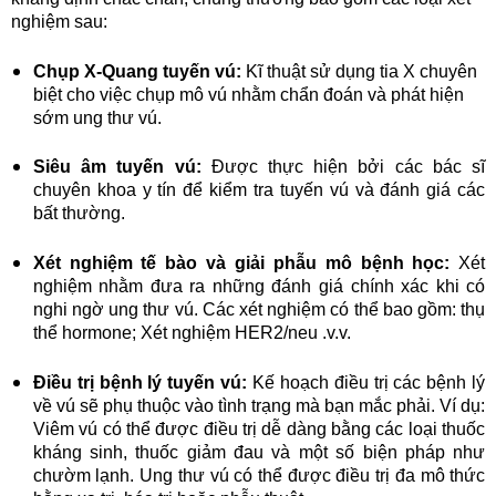
nghiệm sau:
Chụp X-Quang tuyến vú:
Kĩ thuật sử dụng tia X chuyên
biệt cho việc chụp mô vú nhằm chẩn đoán và phát hiện
sớm ung thư vú.
Siêu âm tuyến vú:
Được thực hiện bởi các bác sĩ
chuyên khoa y tín để kiểm tra tuyến vú và đánh giá các
bất thường.
Xét nghiệm tế bào và giải phẫu mô bệnh học:
Xét
nghiệm nhằm đưa ra những đánh giá chính xác khi có
nghi ngờ ung thư vú. Các xét nghiệm có thể bao gồm: thụ
thể hormone; Xét nghiệm HER2/neu .v.v.
Điều trị bệnh lý tuyến vú:
Kế hoạch điều trị các bệnh lý
về vú sẽ phụ thuộc vào tình trạng mà bạn mắc phải. Ví dụ:
Viêm vú có thể được điều trị dễ dàng bằng các loại thuốc
kháng sinh, thuốc giảm đau và một số biện pháp như
chườm lạnh.
Ung thư vú có thể được điều trị đa mô thức