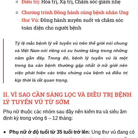
Điều trị:
Hóa trị, Xạ trị, Chăm sóc giảm nhẹ
Chương trình Đồng hành cùng bệnh nhân Ung
thư Vú:
Đồng hành xuyên suốt và chăm sóc
toàn diện cho người bệnh
Tỷ lệ mắc bệnh lý về tuyến vú trên thế giới nói chung
và Việt Nam nói riêng có xu hướng tăng trong những
năm gần đây. Trong đó, bệnh lý tuyến vú là một
trong ba căn bệnh thường gặp nhất ở nữ giới nên
việc phát hiện các triệu chứng của bệnh và điều trị
kịp thời là rất quan trọng.
II. VÌ SAO CẦN SÀNG LỌC VÀ ĐIỀU TRỊ BỆNH
LÝ TUYẾN VÚ TỪ SỚM
Phụ nữ thuộc các nhóm sau đây nên kiểm tra và siêu âm
định kỳ trong vòng 6 – 12 tháng:
Phụ nữ ở độ tuổi từ 35 tuổi trở lên:
Ung thư vú đang có