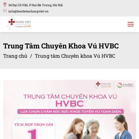
Bỏ
34 Đại Cồ Việt, P. Hai Bà Trưng, Hà Nội
qua
info@benhvienhungviet.vn
nội
dung
Trung Tâm Chuyên Khoa Vú HVBC
Trang chủ
/
Trung tâm Chuyên khoa Vú HVBC