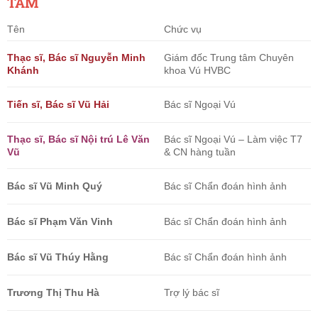
TÂM
Tên
Chức vụ
Thạc sĩ, Bác sĩ Nguyễn Minh
Giám đốc Trung tâm Chuyên
Khánh
khoa Vú HVBC
Tiến sĩ, Bác sĩ Vũ Hải
Bác sĩ Ngoại Vú
Thạc sĩ, Bác sĩ Nội trú Lê Văn
Bác sĩ Ngoại Vú – Làm việc T7
Vũ
& CN hàng tuần
Bác sĩ Vũ Minh Quý
Bác sĩ Chẩn đoán hình ảnh
Bác sĩ Phạm Văn Vinh
Bác sĩ Chẩn đoán hình ảnh
Bác sĩ Vũ Thúy Hằng
Bác sĩ Chẩn đoán hình ảnh
Trương Thị Thu Hà
Trợ lý bác sĩ