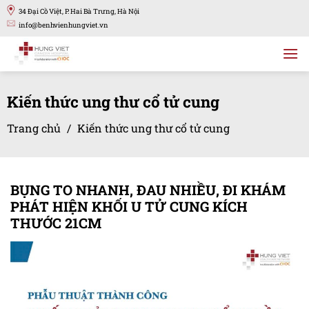
Bỏ
34 Đại Cồ Việt, P. Hai Bà Trưng, Hà Nội
qua
info@benhvienhungviet.vn
nội
dung
Kiến thức ung thư cổ tử cung
Trang chủ
/
Kiến thức ung thư cổ tử cung
BỤNG TO NHANH, ĐAU NHIỀU, ĐI KHÁM
PHÁT HIỆN KHỐI U TỬ CUNG KÍCH
THƯỚC 21CM