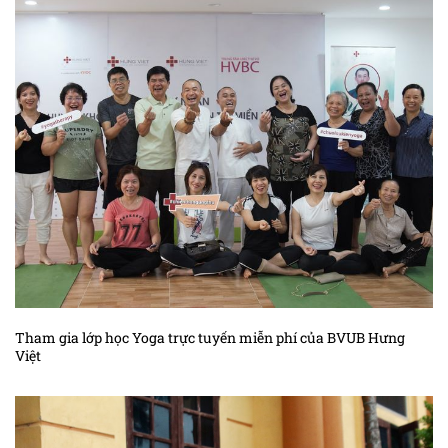
Kiến thức ung thư dương vật
Kiến thức ung thư đại trực tràng
Kiến thức ung thư đầu cổ
Kiến thức ung thư gan
Kiến thức ung thư hắc tố
Kiến thức ung thư hạch
Kiến thức ung thư não
Kiến thức ung thư phần mềm
Kiến thức ung thư phổi
Tham gia lớp học Yoga trực tuyến miễn phí của BVUB Hưng
Việt
Kiến thức sác – côm cơ vân trẻ em
Kiến thức ung thư tế bào máu
Kiến thức ung thư thận