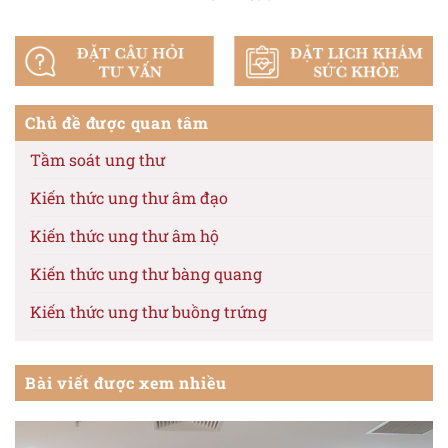
Chủ đề được quan tâm
Tầm soát ung thư
Kiến thức ung thư âm đạo
Kiến thức ung thư âm hộ
Kiến thức ung thư bàng quang
Kiến thức ung thư buồng trứng
Kiến thức ung thư cổ tử cung
Bài viết được xem nhiều
Kiến thức ung thư da
Kiến thức ung thư dạ dày