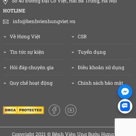
Số 40 Đường Đại Cồ Việt, Hai Bà Trưng, Hà Nội
HOTLINE
info@benhvienhungviet.vn
Về Hưng Việt
CSR
Tin tức sự kiện
Tuyển dụng
Hỏi đáp chuyên gia
Điều khoản sử dụng
Quy chế hoạt động
Chính sách bảo mật
Zalo
Copyright 2021 © Bệnh Viện Ung Bướu Hưng Việt