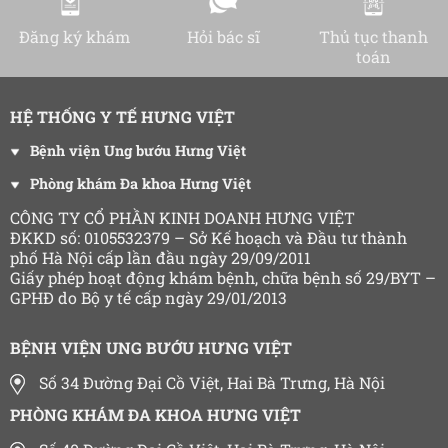
Đăng ký khám
Hỏi bác sĩ
Thủ tục thanh
toán
HỆ THỐNG Y TẾ HƯNG VIỆT
Bệnh viện Ung bướu Hưng Việt
Phòng khám Đa khoa Hưng Việt
CÔNG TY CỔ PHẦN KINH DOANH HƯNG VIỆT
ĐKKD số: 0105532379 – Sở Kế hoạch và Đầu tư thành
phố Hà Nội cấp lần đầu ngày 29/09/2011
Giấy phép hoạt động khám bệnh, chữa bệnh số 29/BYT –
GPHĐ do Bộ y tế cấp ngày 29/01/2013
BỆNH VIỆN UNG BƯỚU HƯNG VIỆT
Số 34 Đường Đại Cồ Việt, Hai Bà Trưng, Hà Nội
PHÒNG KHÁM ĐA KHOA HƯNG VIỆT