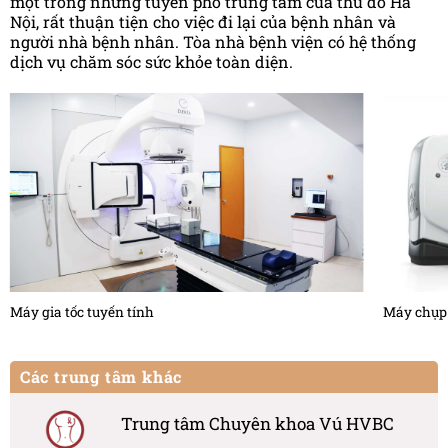
một trong những tuyến phố trung tâm của thủ đô Hà
Nội, rất thuận tiện cho việc đi lại của bệnh nhân và
người nhà bệnh nhân. Tòa nhà bệnh viện có hệ thống
dịch vụ chăm sóc sức khỏe toàn diện.
Máy gia tốc tuyến tính
Máy chụp 
Các trung tâm khác
Trung tâm Chuyên khoa Vú HVBC