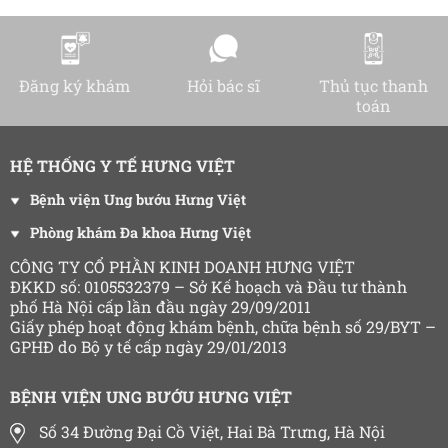
Đăng ký khám
Hỏi bác sĩ
Thủ tục thanh
toán
HỆ THỐNG Y TẾ HƯNG VIỆT
Bệnh viện Ung bướu Hưng Việt
Phòng khám Đa khoa Hưng Việt
CÔNG TY CỔ PHẦN KINH DOANH HƯNG VIỆT
ĐKKD số: 0105532379 – Sở Kế hoạch và Đầu tư thành
phố Hà Nội cấp lần đầu ngày 29/09/2011
Giấy phép hoạt động khám bệnh, chữa bệnh số 29/BYT –
GPHĐ do Bộ y tế cấp ngày 29/01/2013
BỆNH VIỆN UNG BƯỚU HƯNG VIỆT
Số 34 Đường Đại Cồ Việt, Hai Bà Trưng, Hà Nội