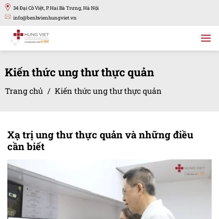
Bỏ
34 Đại Cồ Việt, P. Hai Bà Trưng, Hà Nội
qua
info@benhvienhungviet.vn
nội
dung
Kiến thức ung thư thực quản
Trang chủ
/
Kiến thức ung thư thực quản
Xạ trị ung thư thực quản và những điều
cần biết