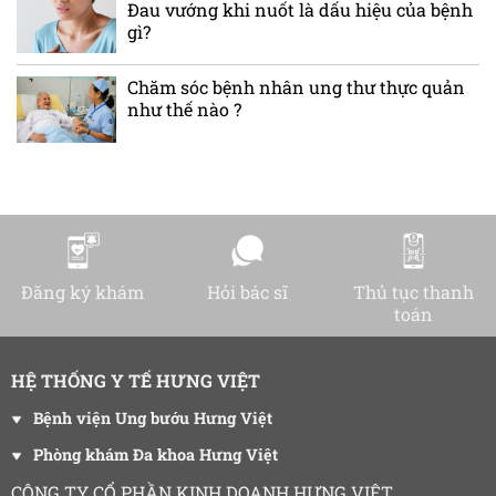
Đau vướng khi nuốt là dấu hiệu của bệnh
gì?
Chăm sóc bệnh nhân ung thư thực quản
như thế nào ?
Đăng ký khám
Hỏi bác sĩ
Thủ tục thanh
toán
HỆ THỐNG Y TẾ HƯNG VIỆT
Bệnh viện Ung bướu Hưng Việt
Phòng khám Đa khoa Hưng Việt
CÔNG TY CỔ PHẦN KINH DOANH HƯNG VIỆT