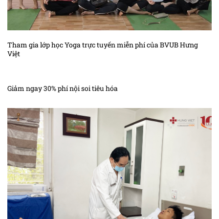
Kiến thức ung thư phần mềm
Kiến thức ung thư phổi
Tham gia lớp học Yoga trực tuyến miễn phí của BVUB Hưng
Việt
Kiến thức sác – côm cơ vân trẻ em
Kiến thức ung thư tế bào máu
Giảm ngay 30% phí nội soi tiêu hóa
Kiến thức ung thư thận
Kiến thức ung thư thanh quản
Kiến thức ung thư thực quản
Kiến thức ung thư tinh hoàn
Kiến thức ung thư trung mô
Kiến thức ung thư tuyến giáp
Kiến thức ung thư tuyến nước bọt