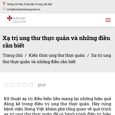
Bỏ
34 Đại Cồ Việt, P. Hai Bà Trưng, Hà Nội
qua
info@benhvienhungviet.vn
nội
dung
Xạ trị ung thư thực quản và những điều
cần biết
Trang chủ
/
Kiến thức ung thư thực quản
/
Xạ trị ung
thư thực quản và những điều cần biết
post
Kỹ thuật xạ trị điều biến liều mang lại những hiệu quả
đáng kể trong điều trị ung thư thực quản. Hãy cùng
bệnh viện Hưng Việt khám phá tổng quan về quá trình
xạ trị ung thư thực quản để có hành trình điều trị hiệu