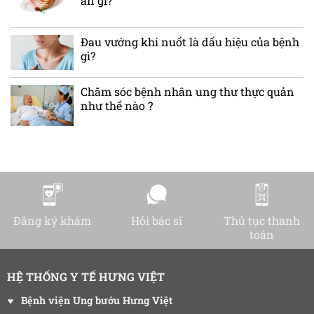
ăn gì?
Đau vướng khi nuốt là dấu hiệu của bệnh
gì?
Chăm sóc bệnh nhân ung thư thực quản
như thế nào ?
Đăng ký khám
Hỏi bác sĩ
Thủ tục thanh
toán
HỆ THỐNG Y TẾ HƯNG VIỆT
Bệnh viện Ung bướu Hưng Việt