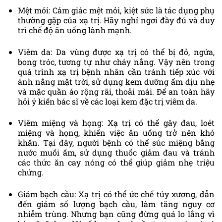
Mệt mỏi: Cảm giác mệt mỏi, kiệt sức là tác dụng phụ
thường gặp của xạ trị. Hãy nghỉ ngơi đầy đủ và duy
trì chế độ ăn uống lành mạnh.
Viêm da: Da vùng được xạ trị có thể bị đỏ, ngứa,
bong tróc, tương tự như cháy nắng. Vậy nên trong
quá trình xạ trị bệnh nhân cần tránh tiếp xúc với
ánh nắng mặt trời, sử dụng kem dưỡng ẩm dịu nhẹ
và mặc quần áo rộng rãi, thoải mái. Để an toàn hãy
hỏi ý kiến bác sĩ về các loại kem đặc trị viêm da.
Viêm miệng và họng: Xạ trị có thể gây đau, loét
miệng và họng, khiến việc ăn uống trở nên khó
khăn. Tại đây, người bệnh có thể súc miệng bằng
nước muối ấm, sử dụng thuốc giảm đau và tránh
các thức ăn cay nóng có thể giúp giảm nhẹ triệu
chứng.
Giảm bạch cầu: Xạ trị có thể ức chế tủy xương, dẫn
đến giảm số lượng bạch cầu, làm tăng nguy cơ
nhiễm trùng. Nhưng bạn cũng đừng quá lo lắng vì