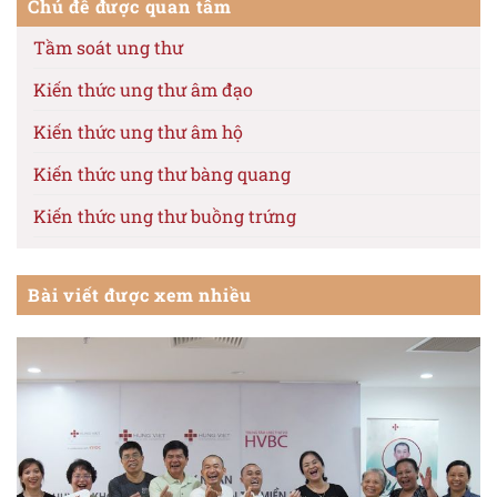
Chủ đề được quan tâm
Tầm soát ung thư
Kiến thức ung thư âm đạo
Kiến thức ung thư âm hộ
Kiến thức ung thư bàng quang
Kiến thức ung thư buồng trứng
Kiến thức ung thư cổ tử cung
Bài viết được xem nhiều
Kiến thức ung thư da
Kiến thức ung thư dạ dày
Kiến thức ung thư dương vật
Kiến thức ung thư đại trực tràng
Kiến thức ung thư đầu cổ