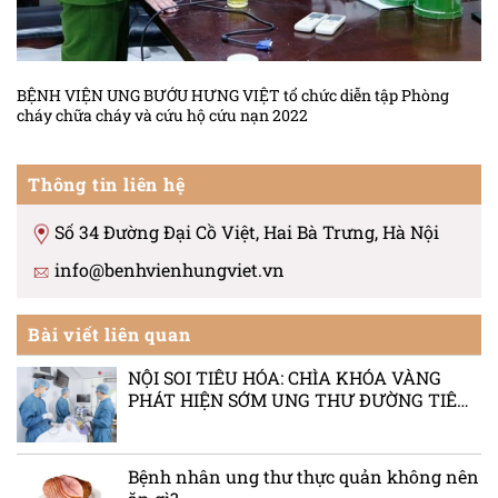
BỆNH VIỆN UNG BƯỚU HƯNG VIỆT tổ chức diễn tập Phòng
cháy chữa cháy và cứu hộ cứu nạn 2022
Thông tin liên hệ
Số 34 Đường Đại Cồ Việt, Hai Bà Trưng, Hà Nội
info@benhvienhungviet.vn
Bài viết liên quan
NỘI SOI TIÊU HÓA: CHÌA KHÓA VÀNG
PHÁT HIỆN SỚM UNG THƯ ĐƯỜNG TIÊU
HÓA
Bệnh nhân ung thư thực quản không nên