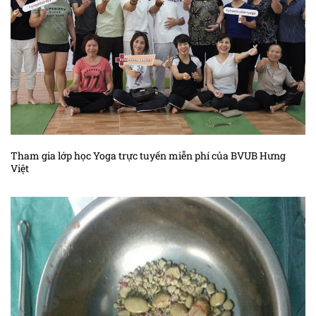
Kiến thức ung thư gan
Kiến thức ung thư hắc tố
Kiến thức ung thư hạch
Kiến thức ung thư não
Kiến thức ung thư phần mềm
Kiến thức ung thư phổi
Tham gia lớp học Yoga trực tuyến miễn phí của BVUB Hưng
Việt
Kiến thức sác – côm cơ vân trẻ em
Kiến thức ung thư tế bào máu
Kiến thức ung thư thận
Kiến thức ung thư thanh quản
Kiến thức ung thư thực quản
Kiến thức ung thư tinh hoàn