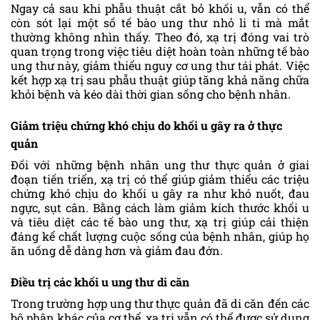
Ngay cả sau khi phẫu thuật cắt bỏ khối u, vẫn có thể
còn sót lại một số tế bào ung thư nhỏ li ti mà mắt
thường không nhìn thấy. Theo đó, xạ trị đóng vai trò
quan trọng trong việc tiêu diệt hoàn toàn những tế bào
ung thư này, giảm thiểu nguy cơ ung thư tái phát. Việc
kết hợp xạ trị sau phẫu thuật giúp tăng khả năng chữa
khỏi bệnh và kéo dài thời gian sống cho bệnh nhân.
Giảm triệu chứng khó chịu do khối u gây ra ở thực
quản
Đối với những bệnh nhân ung thư thực quản ở giai
đoạn tiến triển, xạ trị có thể giúp giảm thiểu các triệu
chứng khó chịu do khối u gây ra như khó nuốt, đau
ngực, sụt cân. Bằng cách làm giảm kích thước khối u
và tiêu diệt các tế bào ung thư, xạ trị giúp cải thiện
đáng kể chất lượng cuộc sống của bệnh nhân, giúp họ
ăn uống dễ dàng hơn và giảm đau đớn.
Điều trị các khối u ung thư di căn
Trong trường hợp ung thư thực quản đã di căn đến các
bộ phận khác của cơ thể, xạ trị vẫn có thể được sử dụng