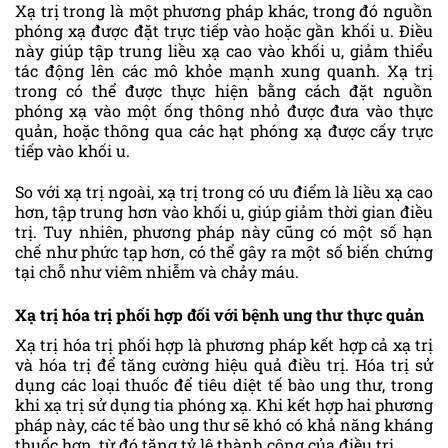
Xạ trị trong là một phương pháp khác, trong đó nguồn
phóng xạ được đặt trực tiếp vào hoặc gần khối u. Điều
này giúp tập trung liều xạ cao vào khối u, giảm thiểu
tác động lên các mô khỏe mạnh xung quanh. Xạ trị
trong có thể được thực hiện bằng cách đặt nguồn
phóng xạ vào một ống thông nhỏ được đưa vào thực
quản, hoặc thông qua các hạt phóng xạ được cấy trực
tiếp vào khối u.
So với xạ trị ngoài, xạ trị trong có ưu điểm là liều xạ cao
hơn, tập trung hơn vào khối u, giúp giảm thời gian điều
trị. Tuy nhiên, phương pháp này cũng có một số hạn
chế như phức tạp hơn, có thể gây ra một số biến chứng
tại chỗ như viêm nhiễm và chảy máu.
Xạ trị hóa trị phối hợp đối với bệnh ung thư thực quản
Xạ trị hóa trị phối hợp là phương pháp kết hợp cả xạ trị
và hóa trị để tăng cường hiệu quả điều trị. Hóa trị sử
dụng các loại thuốc để tiêu diệt tế bào ung thư, trong
khi xạ trị sử dụng tia phóng xạ. Khi kết hợp hai phương
pháp này, các tế bào ung thư sẽ khó có khả năng kháng
thuốc hơn, từ đó tăng tỷ lệ thành công của điều trị.