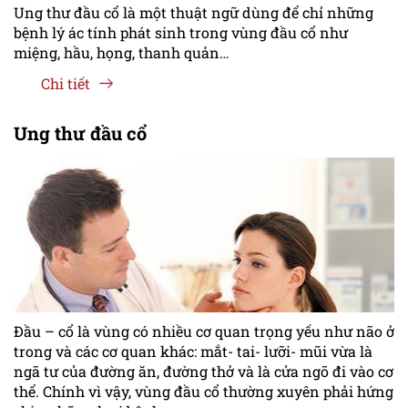
Ung thư đầu cổ là một thuật ngữ dùng để chỉ những
bệnh lý ác tính phát sinh trong vùng đầu cổ như
miệng, hầu, họng, thanh quản…
Chi tiết
Ung thư đầu cổ
Đầu – cổ là vùng có nhiều cơ quan trọng yếu như não ở
trong và các cơ quan khác: mắt- tai- lưỡi- mũi vừa là
ngã tư của đường ăn, đường thở và là cửa ngõ đi vào cơ
thể. Chính vì vậy, vùng đầu cổ thường xuyên phải hứng