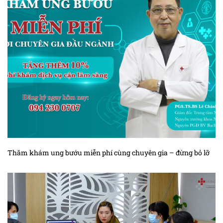
Thăm khám ung bướu miễn phí cùng chuyên gia – đừng bỏ lỡ