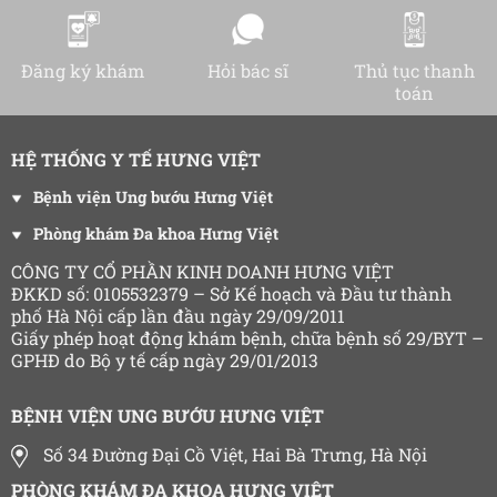
Đăng ký khám
Hỏi bác sĩ
Thủ tục thanh
toán
HỆ THỐNG Y TẾ HƯNG VIỆT
Bệnh viện Ung bướu Hưng Việt
Phòng khám Đa khoa Hưng Việt
CÔNG TY CỔ PHẦN KINH DOANH HƯNG VIỆT
ĐKKD số: 0105532379 – Sở Kế hoạch và Đầu tư thành
phố Hà Nội cấp lần đầu ngày 29/09/2011
Giấy phép hoạt động khám bệnh, chữa bệnh số 29/BYT –
GPHĐ do Bộ y tế cấp ngày 29/01/2013
BỆNH VIỆN UNG BƯỚU HƯNG VIỆT
Số 34 Đường Đại Cồ Việt, Hai Bà Trưng, Hà Nội
PHÒNG KHÁM ĐA KHOA HƯNG VIỆT