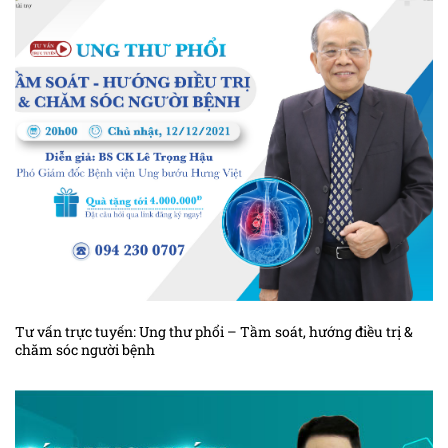
Tư vấn trực tuyến: Ung thư phổi – Tầm soát, hướng điều trị &
chăm sóc người bệnh