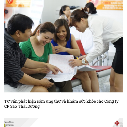
Kiến thức ung thư thận
Kiến thức ung thư thanh quản
Kiến thức ung thư thực quản
Kiến thức ung thư tinh hoàn
Kiến thức ung thư trung mô
Kiến thức ung thư tuyến giáp
Kiến thức ung thư tuyến nước bọt
Kiến thức ung thư tuyến tiền liệt
Kiến thức ung thư tuyến tụy
Tư vấn phát hiện sớm ung thư và khám sức khỏe cho Công ty
Kiến thức ung thư vòm họng
CP Sao Thái Dương
Kiến thức ung thư vú