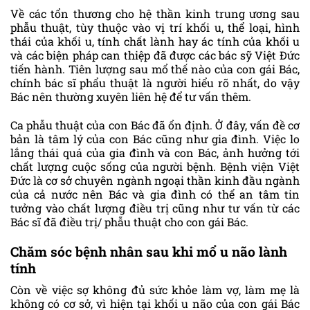
Về các tổn thương cho hệ thần kinh trung ương sau
phẫu thuật, tùy thuộc vào vị trí khối u, thể loại, hình
thái của khối u, tính chất lành hay ác tính của khối u
và các biện pháp can thiệp đã được các bác sỹ Việt Đức
tiến hành. Tiên lượng sau mổ thế nào của con gái Bác,
chính bác sĩ phẩu thuật là người hiểu rõ nhất, do vậy
Bác nên thường xuyên liên hệ để tư vấn thêm.
Ca phẫu thuật của con Bác đã ổn định. Ở đây, vấn đề cơ
bản là tâm lý của con Bác cũng như gia đình. Việc lo
lắng thái quá của gia đình và con Bác, ảnh hưởng tới
chất lượng cuộc sống của người bệnh. Bệnh viện Việt
Đức là cơ sở chuyên ngành ngoại thần kinh đầu ngành
của cả nước nên Bác và gia đình có thể an tâm tin
tưởng vào chất lượng điều trị cũng như tư vấn từ các
Bác sĩ đã điều trị/ phẫu thuật cho con gái Bác.
Chăm sóc bệnh nhân sau khi mổ u não lành
tính
Còn về việc sợ không đủ sức khỏe làm vợ, làm mẹ là
không có cơ sở, vì hiện tại khối u não của con gái Bác