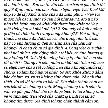
là u lành tính. - Sau sự tư vấn của các bác sĩ gia đình tôi
quyết định mổ u não cho cháu ở bệnh viện Việt Đức! Mở
hộp sọ để lấy khối u. Giờ cháu đã bình phục. - Vậy tôi
muốn hỏi bác sĩ một số câu hỏi như sau: 1. Mổ u não
như thế, bệnh này có khỏi dứt được hay không? Hay
một thời gian lại phải mổ lại? 2. Sau này có ảnh hưởng
gì đến hệ thần kinh trung ương không? 3. Với những
thuốc mà cháu đã được bác sĩ cho dùng như thế, sau
này có ảnh hưởng gì đến sự sinh sản của phụ nữ
không? Vì cháu chưa có gia đình. 4. Công việc của cháu
phải nói nhiều, vận động nhiều thì liệu có ảnh hưởng gì
hay không? 5. Chế độ ăn uống kiêng kị như thế nào cho
tốt nhất? - Chúng tôi còn muốn tái bút nói thêm với bác
sĩ. Hiện nay cháu rất lo lắng, nên cháu không muốn lấy
chồng, sợ làm khổ người khác. Sợ sức khỏe không đảm
bảo để làm vợ, và sợ không sinh được nữa. Vậy tôi tha
thiết xin có lời tư vấn từ bác sĩ. Xin chân thành cảm ơn
các bác sĩ và chương trình. Mong chương trình sớm tư
vấn và gửi qua Mail cho tôi được biết. Vì tôi không rành
về vi tính nên trên Wed của chương trình tôi lại sợ
không tìm được. Gia đình tôi xin chân thành cảm ơn!