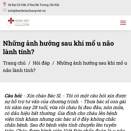
Bỏ
34 Đại Cồ Việt, P. Hai Bà Trưng, Hà Nội
qua
info@benhvienhungviet.vn
nội
dung
Những ảnh hưởng sau khi mổ u não
lành tính?
Trang chủ
/
Hỏi đáp
/
Những ảnh hưởng sau khi mổ u
não lành tính?
Câu hỏi:
- Xin chào Bác Sĩ. - Tôi có một câu hỏi xin được
sự hỗ trợ tư vấn của chương trình. - Thưa bác sĩ con gái
tôi năm nay 28 tuổi, vừa rồi cháu bị đau đầu, nôn mửa,
có dấu hiệu bất thường. Gia đình cho cháu lên bệnh
viện tỉnh khám nhưng các bác sĩ ở đây không chắc
chắn bệnh. Sau đó bệnh viện tỉnh chuyển lên tuyến
trên. Cháu được bệnh viện Việt Đức chẩn đoán là u não,