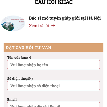
CÂU HỎI KHÁC
Bác sĩ mổ tuyến giáp giỏi tại Hà Nội
Xem trả lời
ĐẶT CÂU HỎI TƯ VẤN
Tên của bạn(*)
Số điện thoại(*)
Email