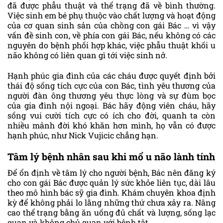
đã được phẫu thuật và thể trạng đã về bình thường.
Việc sinh em bé phụ thuộc vào chất lượng và hoạt động
của cơ quan sinh sản của chồng con gái Bác … vì vậy
vấn đề sinh con, về phía con gái Bác, nếu không có các
nguyên do bệnh phối hợp khác, việc phẫu thuật khối u
não không có liên quan gì tới việc sinh nở.
Hạnh phúc gia đình của các cháu được quyết định bởi
thái độ sống tích cực của con Bác, tình yêu thương của
người đàn ông thương yêu thực lòng và sự đùm bọc
của gia đình nội ngoại. Bác hãy động viên cháu, hãy
sống vui cười tích cực có ích cho đời, quanh ta còn
nhiều mảnh đời khó khăn hơn mình, họ vẫn có được
hạnh phúc, như Nick Vujicic chẳng hạn.
Tâm lý bệnh nhân sau khi mổ u não lành tính
Để ổn định về tâm lý cho người bệnh, Bác nên đăng ký
cho con gái Bác được quản lý sức khỏe liên tục, dài lâu
theo mô hình bác sỹ gia đình. Khám chuyên khoa định
kỳ để không phải lo lằng những thứ chưa xảy ra. Nâng
cao thể trạng bằng ăn uống đủ chất và lượng, sống lạc
quan và không chủ quan với bệnh tật.