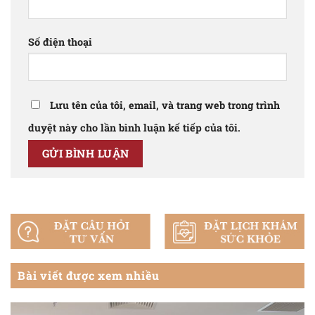
Chuẩn bị tâm lý và dinh dưỡng:
Xây dựng chế độ ăn
tái khám của bác sĩ chuyên khoa
đầy đủ dinh dưỡng và tâm lý vững vàng để ứng phó
với tác dụng phụ như mệt mỏi, rụng tóc.
Số điện thoại
Lưu tên của tôi, email, và trang web trong trình
duyệt này cho lần bình luận kế tiếp của tôi.
Bài viết được xem nhiều