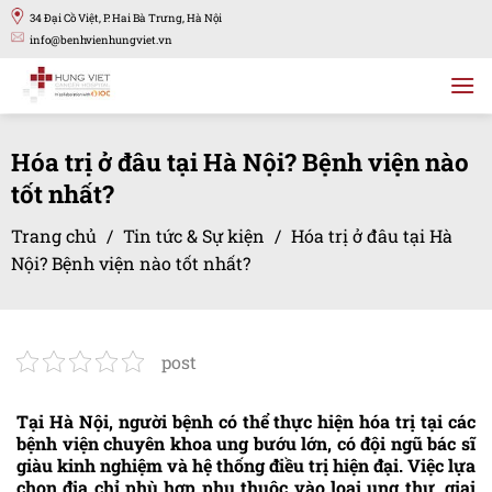
Bỏ
34 Đại Cồ Việt, P. Hai Bà Trưng, Hà Nội
qua
info@benhvienhungviet.vn
nội
dung
Hóa trị ở đâu tại Hà Nội? Bệnh viện nào
tốt nhất?
Trang chủ
/
Tin tức & Sự kiện
/
Hóa trị ở đâu tại Hà
Nội? Bệnh viện nào tốt nhất?
post
Tại Hà Nội, người bệnh có thể thực hiện hóa trị tại các
bệnh viện chuyên khoa ung bướu lớn, có đội ngũ bác sĩ
giàu kinh nghiệm và hệ thống điều trị hiện đại. Việc lựa
chọn địa chỉ phù hợp phụ thuộc vào loại ung thư, giai