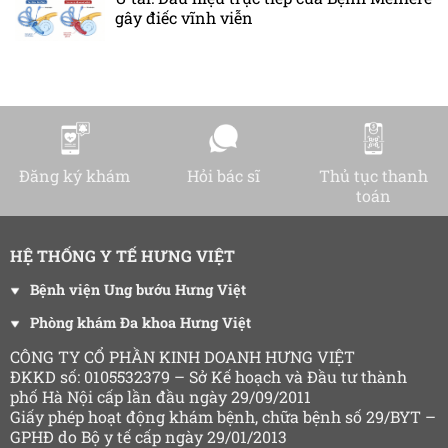
gây điếc vĩnh viễn
Đăng ký khám
Hỏi bác sĩ
Thủ tục thanh
toán
HỆ THỐNG Y TẾ HƯNG VIỆT
Bệnh viện Ung bướu Hưng Việt
Phòng khám Đa khoa Hưng Việt
CÔNG TY CỔ PHẦN KINH DOANH HƯNG VIỆT
ĐKKD số: 0105532379 – Sở Kế hoạch và Đầu tư thành
phố Hà Nội cấp lần đầu ngày 29/09/2011
Giấy phép hoạt động khám bệnh, chữa bệnh số 29/BYT –
GPHĐ do Bộ y tế cấp ngày 29/01/2013