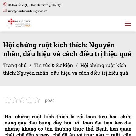
Bỏ
34 Đại Cồ Việt, P. Hai Bà Trưng, Hà Nội
qua
info@benhvienhungviet.vn
nội
dung
Hội chứng ruột kích thích: Nguyên
nhân, dấu hiệu và cách điều trị hiệu quả
Trang chủ
/
Tin tức & Sự kiện
/
Hội chứng ruột kích
thích: Nguyên nhân, dấu hiệu và cách điều trị hiệu quả
post
Hội chứng ruột kích thích là rối loạn tiêu hóa chức
năng gây đau bụng, đầy hơi, rối loạn đại tiện kéo dài
nhưng không có tổn thương thực thể. Bệnh liên quan
chặt chẽ đến stress, chế độ ăn và trục não – ruột, cần