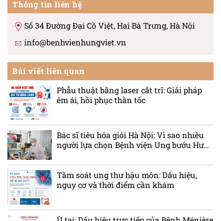
Thông tin liên hệ
Số 34 Đường Đại Cồ Việt, Hai Bà Trưng, Hà Nội
info@benhvienhungviet.vn
Bài viết liên quan
Phẫu thuật bằng laser cắt trĩ: Giải pháp
êm ái, hồi phục thần tốc
Bác sĩ tiêu hóa giỏi Hà Nội: Vì sao nhiều
người lựa chọn Bệnh viện Ung bướu Hưng
Việt?
Tầm soát ung thư hậu môn: Dấu hiệu,
nguy cơ và thời điểm cần khám
Ù tai: Dấu hiệu trực tiếp của Bệnh Ménière