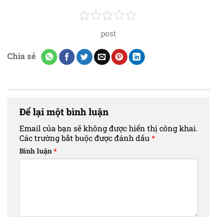
Tin tốt là: IBS không cần điều trị đắt đỏ. Chủ yếu là
điều chỉnh lối sống
Chi phí thường gồm:
post
Khám chuyên khoa
Chia sẻ
Xét nghiệm ban đầu
Thuốc (nếu cần)
👉 Thấp hơn nhiều so với các bệnh lý tiêu hóa
Để lại một bình luận
nghiêm trọng.
Email của bạn sẽ không được hiển thị công khai.
Các trường bắt buộc được đánh dấu
*
Bình luận
*