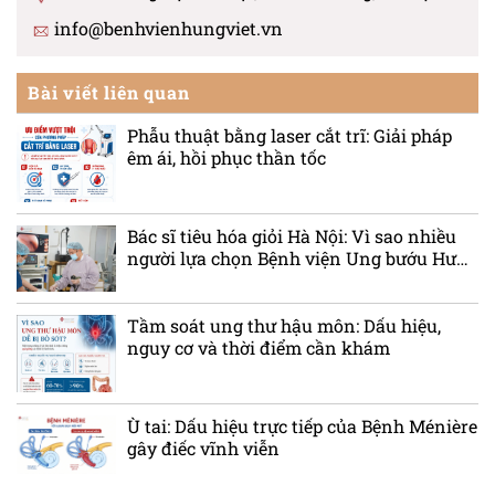
info@benhvienhungviet.vn
Bài viết liên quan
Phẫu thuật bằng laser cắt trĩ: Giải pháp
êm ái, hồi phục thần tốc
Bác sĩ tiêu hóa giỏi Hà Nội: Vì sao nhiều
người lựa chọn Bệnh viện Ung bướu Hưng
Việt?
Tầm soát ung thư hậu môn: Dấu hiệu,
nguy cơ và thời điểm cần khám
Ù tai: Dấu hiệu trực tiếp của Bệnh Ménière
gây điếc vĩnh viễn