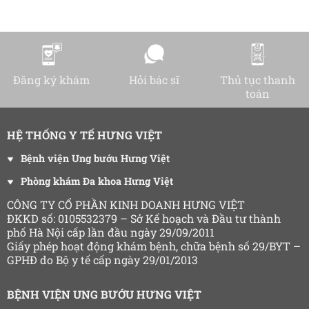
Đăng ký khám
Hỏi bác sĩ
Thủ tục thanh
toán
HỆ THỐNG Y TẾ HƯNG VIỆT
Bệnh viện Ung bướu Hưng Việt
Phòng khám Đa khoa Hưng Việt
CÔNG TY CỔ PHẦN KINH DOANH HƯNG VIỆT
ĐKKD số: 0105532379 – Sở Kế hoạch và Đầu tư thành
phố Hà Nội cấp lần đầu ngày 29/09/2011
Giấy phép hoạt động khám bệnh, chữa bệnh số 29/BYT –
GPHĐ do Bộ y tế cấp ngày 29/01/2013
BỆNH VIỆN UNG BƯỚU HƯNG VIỆT