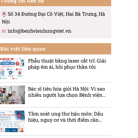
Thông tin liên hệ
Số 34 Đường Đại Cồ Việt, Hai Bà Trưng, Hà
Nội
info@benhvienhungviet.vn
Bài viết liên quan
Phẫu thuật bằng laser cắt trĩ: Giải
pháp êm ái, hồi phục thần tốc
Bác sĩ tiêu hóa giỏi Hà Nội: Vì sao
nhiều người lựa chọn Bệnh viện
Ung bướu Hưng Việt?
Tầm soát ung thư hậu môn: Dấu
hiệu, nguy cơ và thời điểm cần
khám