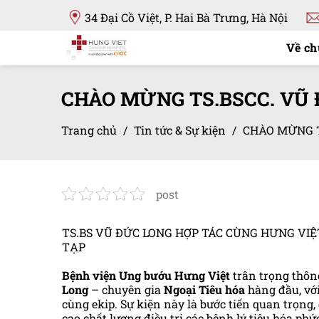
Bỏ
34 Đại Cồ Việt, P. Hai Bà Trưng, Hà Nội
qua
nội
Về ch
dung
CHÀO MỪNG TS.BSCC. VŨ 
Trang chủ
/
Tin tức & Sự kiện
/
CHÀO MỪNG T
post
TS.BS VŨ ĐỨC LONG HỢP TÁC CÙNG HƯNG VIỆ
TẠP
Bệnh viện Ung bướu Hưng Việt
trân trọng thôn
Long
– chuyên gia
Ngoại Tiêu hóa
hàng đầu, vớ
cùng ekip. Sự kiện này là bước tiến quan trọn
cao chất lượng điều trị các bệnh lý tiêu hóa phức