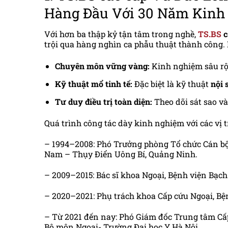
Hàng Đầu Với 30 Năm Kinh
Với hơn ba thập kỷ tận tâm trong nghề,
TS.BS
c
trội qua hàng nghìn ca phẫu thuật thành công. B
Chuyên môn vững vàng:
Kinh nghiệm sâu rộn
Kỹ thuật mổ tinh tế:
Đặc biệt là kỹ thuật
nội 
Tư duy điều trị toàn diện:
Theo dõi sát sao và
Quá trình công tác dày kinh nghiệm với các vị t
– 1994–2008: Phó Trưởng phòng Tổ chức Cán bộ
Nam – Thụy Điển Uông Bí, Quảng Ninh.
– 2009–2015: Bác sĩ khoa Ngoại, Bệnh viện Bạch
– 2020–2021: Phụ trách khoa Cấp cứu Ngoại, Bệ
– Từ 2021 đến nay: Phó Giám đốc Trung tâm Cấ
Bộ môn Ngoại- Trường Đại học Y Hà Nội.