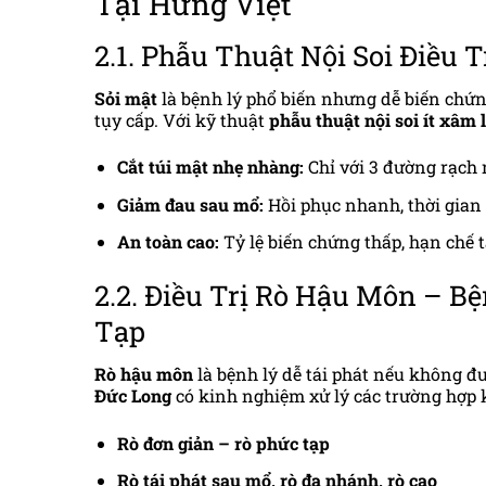
Tại Hưng Việt
2.1. Phẫu Thuật Nội Soi Điều 
Sỏi mật
là bệnh lý phổ biến nhưng dễ biến chứn
tụy cấp. Với kỹ thuật
phẫu thuật nội soi ít xâm 
Cắt túi mật nhẹ nhàng:
Chỉ với 3 đường rạch 
Giảm đau sau mổ:
Hồi phục nhanh, thời gian
An toàn cao:
Tỷ lệ biến chứng thấp, hạn chế t
2.2. Điều Trị Rò Hậu Môn – 
Tạp
Rò hậu môn
là bệnh lý dễ tái phát nếu không đ
Đức Long
có kinh nghiệm xử lý các trường hợp 
Rò đơn giản – rò phức tạp
Rò tái phát sau mổ, rò đa nhánh, rò cao