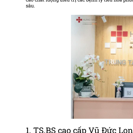
sâu.
1. TS.BS cao cấp Vũ Đức Lo