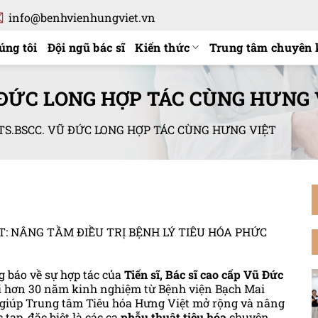
info@benhvienhungviet.vn
úng tôi
Đội ngũ bác sĩ
Kiến thức
Trung tâm chuyên 
ĐỨC LONG HỢP TÁC CÙNG HƯNG 
S.BSCC. VŨ ĐỨC LONG HỢP TÁC CÙNG HƯNG VIỆT
T: NÂNG TẦM ĐIỀU TRỊ BỆNH LÝ TIÊU HÓA PHỨC
g báo về sự hợp tác của
Tiến sĩ, Bác sĩ cao cấp Vũ Đức
i hơn 30 năm kinh nghiệm từ Bệnh viện Bạch Mai
g, giúp Trung tâm Tiêu hóa Hưng Việt mở rộng và nâng
 tạp, đặc biệt là các ca
phẫu thuật tiêu hóa
chuyên