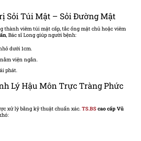
Trị Sỏi Túi Mật – Sỏi Đường Mật
g thành viêm túi mật cấp, tắc ống mật chủ hoặc viêm
lấn
, Bác sĩ Long giúp người bệnh:
nhỏ dưới 1cm.
 nằm viện ngắn.
ái phát.
Bệnh Lý Hậu Môn Trực Tràng Phức
ược xử lý bằng kỹ thuật chuẩn xác.
TS.BS
cao cấp Vũ
khó: