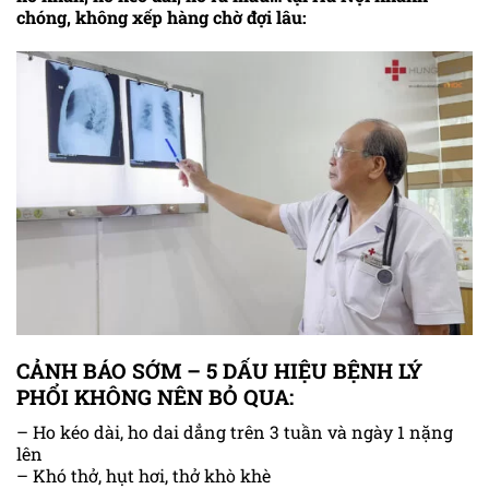
chóng, không xếp hàng chờ đợi lâu:
CẢNH BÁO SỚM – 5 DẤU HIỆU BỆNH LÝ
PHỔI KHÔNG NÊN BỎ QUA:
– Ho kéo dài, ho dai dẳng trên 3 tuần và ngày 1 nặng
lên
– Khó thở, hụt hơi, thở khò khè