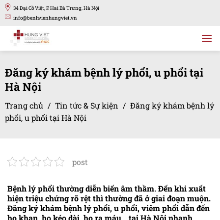
Bỏ
34 Đại Cồ Việt, P. Hai Bà Trưng, Hà Nội
qua
info@benhvienhungviet.vn
nội
dung
Đăng ký khám bệnh lý phổi, u phổi tại
Hà Nội
Trang chủ
/
Tin tức & Sự kiện
/
Đăng ký khám bệnh lý
phổi, u phổi tại Hà Nội
post
Bệnh lý phổi thường diễn biến âm thầm. Đến khi xuất
hiện triệu chứng rõ rệt thì thường đã ở giai đoạn muộn.
Đăng ký khám bệnh lý phổi, u phổi, viêm phổi dẫn đến
ho khan, ho kéo dài, ho ra máu… tại Hà Nội nhanh