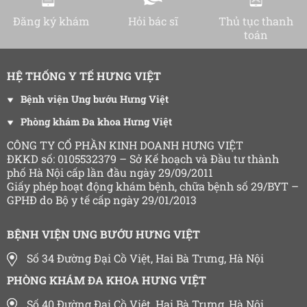
Đăng ký khám
Hỏi bác sĩ
Thủ tục thanh
toán
HỆ THỐNG Y TẾ HƯNG VIỆT
Bệnh viện Ung bướu Hưng Việt
Phòng khám Đa khoa Hưng Việt
CÔNG TY CỔ PHẦN KINH DOANH HƯNG VIỆT
ĐKKD số: 0105532379 – Sở Kế hoạch và Đầu tư thành
phố Hà Nội cấp lần đầu ngày 29/09/2011
Giấy phép hoạt động khám bệnh, chữa bệnh số 29/BYT –
GPHĐ do Bộ y tế cấp ngày 29/01/2013
BỆNH VIỆN UNG BƯỚU HƯNG VIỆT
Số 34 Đường Đại Cồ Việt, Hai Bà Trưng, Hà Nội
PHÒNG KHÁM ĐA KHOA HƯNG VIỆT
Số 40 Đường Đại Cồ Việt, Hai Bà Trưng, Hà Nội