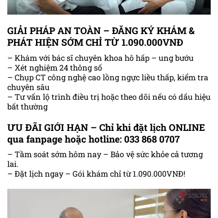
GIẢI PHÁP AN TOÀN – ĐĂNG KÝ KHÁM &
PHÁT HIỆN SỚM CHỈ TỪ 1.090.000VNĐ
– Khám với bác sĩ chuyên khoa hô hấp – ung bướu
– Xét nghiệm 24 thông số
– Chụp CT công nghệ cao lồng ngực liều thấp, kiểm tra
chuyên sâu
– Tư vấn lộ trình điều trị hoặc theo dõi nếu có dấu hiệu
bất thường
ƯU ĐÃI GIỚI HẠN – Chỉ khi đặt lịch ONLINE
qua fanpage hoặc hotline: 033 868 0707
– Tầm soát sớm hôm nay – Bảo vệ sức khỏe cả tương
lai.
– Đặt lịch ngay – Gói khám chỉ từ 1.090.000VNĐ!