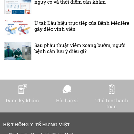
nguy cơ và thời điểm cần khám
Ù tai: Dấu hiệu trực tiếp của Bệnh Ménière
gây điếc vĩnh viễn
Sau phẫu thuật viêm xoang bướm, người
bệnh cần lưu ý điều gì?
Đăng ký khám
Hỏi bác sĩ
Thủ tục thanh
toán
HỆ THỐNG Y TẾ HƯNG VIỆT