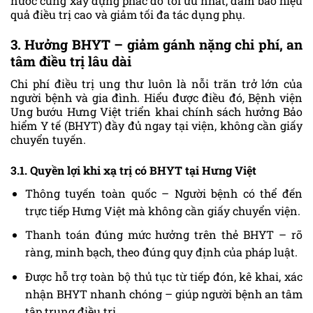
nước cùng xây dựng phác đồ tối ưu nhất, đảm bảo hiệu
quả điều trị cao và giảm tối đa tác dụng phụ.
3. Hưởng BHYT – giảm gánh nặng chi phí, an
tâm điều trị lâu dài
Chi phí điều trị ung thư luôn là nỗi trăn trở lớn của
người bệnh và gia đình. Hiểu được điều đó, Bệnh viện
Ung bướu Hưng Việt triển khai chính sách hưởng Bảo
hiểm Y tế (BHYT) đầy đủ ngay tại viện, không cần giấy
chuyển tuyến.
3.1. Quyền lợi khi xạ trị có BHYT tại Hưng Việt
Thông tuyến toàn quốc – Người bệnh có thể đến
trực tiếp Hưng Việt mà không cần giấy chuyển viện.
Thanh toán đúng mức hưởng trên thẻ BHYT – rõ
ràng, minh bạch, theo đúng quy định của pháp luật.
Được hỗ trợ toàn bộ thủ tục từ tiếp đón, kê khai, xác
nhận BHYT nhanh chóng – giúp người bệnh an tâm
tập trung điều trị.