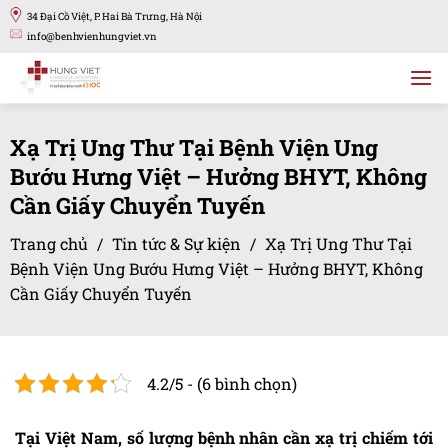
Bỏ
34 Đại Cồ Việt, P. Hai Bà Trưng, Hà Nội
qua
info@benhvienhungviet.vn
nội
dung
Xạ Trị Ung Thư Tại Bệnh Viện Ung
Bướu Hưng Việt – Hưởng BHYT, Không
Cần Giấy Chuyển Tuyến
Trang chủ
/
Tin tức & Sự kiện
/
Xạ Trị Ung Thư Tại
Bệnh Viện Ung Bướu Hưng Việt – Hưởng BHYT, Không
Cần Giấy Chuyển Tuyến
4.2/5 - (6 bình chọn)
Tại Việt Nam, số lượng bệnh nhân cần xạ trị chiếm tới