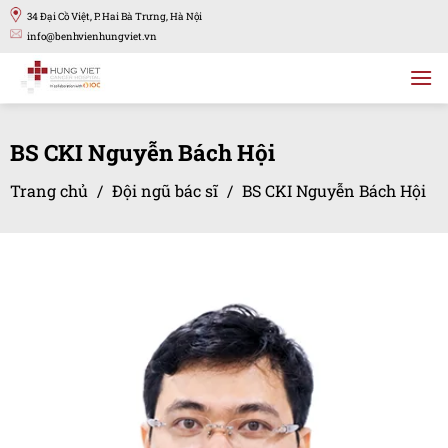
Bỏ
34 Đại Cồ Việt, P. Hai Bà Trưng, Hà Nội
qua
info@benhvienhungviet.vn
nội
dung
BS CKI Nguyễn Bách Hội
Trang chủ
/
Đội ngũ bác sĩ
/
BS CKI Nguyễn Bách Hội