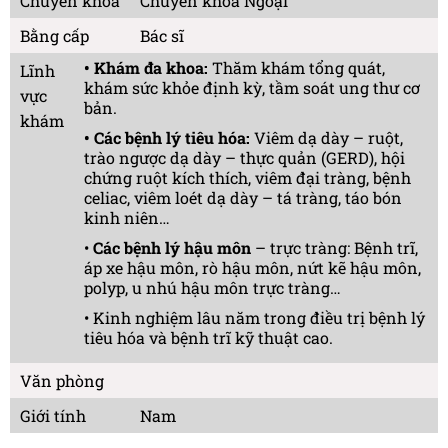
Chuyên khoa
Chuyên khoa Ngoại
Bằng cấp
Bác sĩ
• Khám đa khoa:
Thăm khám tổng quát,
Lĩnh
khám sức khỏe định kỳ, tầm soát ung thư cơ
vực
bản.
khám
• Các bệnh lý tiêu hóa:
Viêm dạ dày – ruột,
trào ngược dạ dày – thực quản (GERD), hội
chứng ruột kích thích, viêm đại tràng, bệnh
celiac, viêm loét dạ dày – tá tràng, táo bón
kinh niên…
•
Các bệnh lý hậu môn
– trực tràng: Bệnh trĩ,
áp xe hậu môn, rò hậu môn, nứt kẽ hậu môn,
polyp, u nhú hậu môn trực tràng…
• Kinh nghiệm lâu năm trong điều trị bệnh lý
tiêu hóa và bệnh trĩ kỹ thuật cao.
Văn phòng
Giới tính
Nam