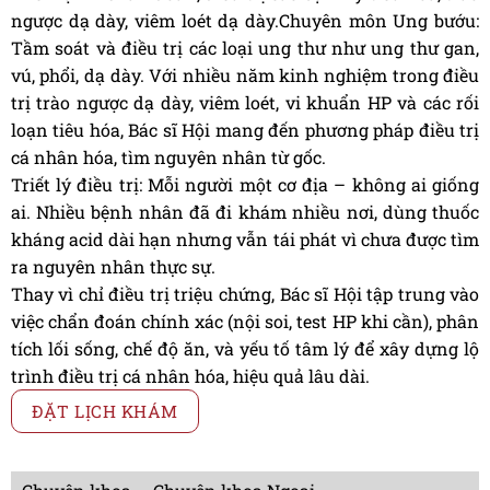
ngược dạ dày, viêm loét dạ dày.Chuyên môn Ung bướu:
Tầm soát và điều trị các loại ung thư như ung thư gan,
vú, phổi, dạ dày. Với nhiều năm kinh nghiệm trong điều
trị trào ngược dạ dày, viêm loét, vi khuẩn HP và các rối
loạn tiêu hóa, Bác sĩ Hội mang đến phương pháp điều trị
cá nhân hóa, tìm nguyên nhân từ gốc.
Triết lý điều trị: Mỗi người một cơ địa – không ai giống
ai. Nhiều bệnh nhân đã đi khám nhiều nơi, dùng thuốc
kháng acid dài hạn nhưng vẫn tái phát vì chưa được tìm
ra nguyên nhân thực sự.
Thay vì chỉ điều trị triệu chứng, Bác sĩ Hội tập trung vào
việc chẩn đoán chính xác (nội soi, test HP khi cần), phân
tích lối sống, chế độ ăn, và yếu tố tâm lý để xây dựng lộ
trình điều trị cá nhân hóa, hiệu quả lâu dài.
ĐẶT LỊCH KHÁM