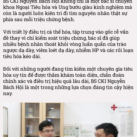
BS CKI Nguyễn Bách Hội không chỉ là một bác sĩ chuyên
khoa Ngoại Tiêu hóa và Ung bướu giàu kinh nghiệm mà
còn là người luôn kiên trì đi tìm nguyên nhân thật sự
phía sau mỗi triệu chứng bệnh.
Với triết lý điều trị cá thể hóa, tập trung vào gốc rễ vấn
đề thay vì chỉ kiểm soát triệu chứng, bác sĩ đã giúp
nhiều bệnh nhân thoát khỏi vòng luẩn quẩn của trào
ngược dạ dày, viêm loét dạ dày, nhiễm HP và các rối loạn
tiêu hóa kéo dài.
Đối với những người đang tìm kiếm một chuyên gia tiêu
hóa uy tín để được thăm khám toàn diện, chẩn đoán
chính xác và điều trị hiệu quả lâu dài, BS CKI Nguyễn
Bách Hội là một trong những lựa chọn đáng tin cậy hiện
nay.