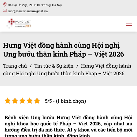
Bỏ
34 Đại Cồ Việt, P. Hai Bà Trưng, Hà Nội
qua
info@benhvienhungviet.vn
nội
dung
Hưng Việt đồng hành cùng Hội nghị
Ung bướu thần kinh Pháp – Việt 2026
Trang chủ
/
Tin tức & Sự kiện
/
Hưng Việt đồng hành
cùng Hội nghị Ung bướu thần kinh Pháp – Việt 2026
5/5 - (1 bình chọn)
Bệnh viện Ung bướu Hưng Việt đồng hành cùng Hội
nghị khoa học quốc tế Pháp – Việt 2026, cập nhật xu
hướng điều trị đa mô thức, AI y khoa và các tiến bộ mới
trong ung bướu thần kinh, động kinh.