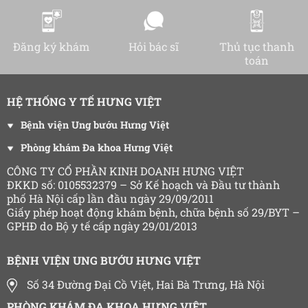
Đăng ký khám
Hỏi bác sĩ
Thủ tục thanh
toán
HỆ THỐNG Y TẾ HƯNG VIỆT
Bệnh viện Ung bướu Hưng Việt
Phòng khám Đa khoa Hưng Việt
CÔNG TY CỔ PHẦN KINH DOANH HƯNG VIỆT
ĐKKD số: 0105532379 – Sở Kế hoạch và Đầu tư thành
phố Hà Nội cấp lần đầu ngày 29/09/2011
Giấy phép hoạt động khám bệnh, chữa bệnh số 29/BYT –
GPHĐ do Bộ y tế cấp ngày 29/01/2013
BỆNH VIỆN UNG BƯỚU HƯNG VIỆT
Số 34 Đường Đại Cồ Việt, Hai Bà Trưng, Hà Nội
PHÒNG KHÁM ĐA KHOA HƯNG VIỆT