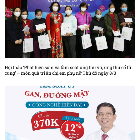
Hội thảo ‘Phát hiện sớm và tầm soát ung thư vú, ung thư cổ tử
cung’ – món quà tri ân chị em phụ nữ Thủ đô ngày 8/3