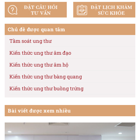
Chủ đề được quan tâm
Tầm soát ung thư
Kiến thức ung thư âm đạo
Kiến thức ung thư âm hộ
Kiến thức ung thư bàng quang
Kiến thức ung thư buồng trứng
Kiến thức ung thư cổ tử cung
Bài viết được xem nhiều
Kiến thức ung thư da
Kiến thức ung thư dạ dày
Kiến thức ung thư dương vật