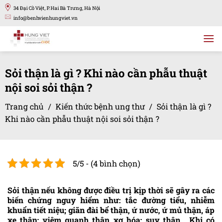
Bỏ
34 Đại Cồ Việt, P. Hai Bà Trưng, Hà Nội
qua
info@benhvienhungviet.vn
nội
dung
Sỏi thận là gì ? Khi nào cần phẫu thuật
nội soi sỏi thận ?
Trang chủ
/
Kiến thức bệnh ung thư
/
Sỏi thận là gì ?
Khi nào cần phẫu thuật nội soi sỏi thận ?
5/5 - (4 bình chọn)
Sỏi thận nếu không được điều trị kịp thời sẽ gây ra các
biến chứng nguy hiểm như: tắc đường tiểu, nhiễm
khuẩn tiết niệu; giãn đài bể thận, ứ nước, ứ mủ thận, áp
xe thận; viêm quanh thận xơ hóa; suy thận… Khi có