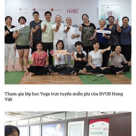
Kiến thức ung thư đại trực tràng
Kiến thức ung thư đầu cổ
Kiến thức ung thư gan
Kiến thức ung thư hắc tố
Kiến thức ung thư hạch
Kiến thức ung thư não
Kiến thức ung thư phần mềm
Kiến thức ung thư phổi
Tham gia lớp học Yoga trực tuyến miễn phí của BVUB Hưng
Việt
Kiến thức sác – côm cơ vân trẻ em
Kiến thức ung thư tế bào máu
Kiến thức ung thư thận
Kiến thức ung thư thanh quản