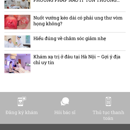
NHU MÔ VÀ GIẤU SẸO HIỆU QUẢ
Nuốt vướng kéo dài có phải ung thư vòm
họng không?
Hiểu đúng về chăm sóc giảm nhẹ
Khám xạ trị ở đâu tại Hà Nội – Gợi ý địa
chỉ uy tín
Đăng ký khám
Hỏi bác sĩ
Thủ tục thanh
toán