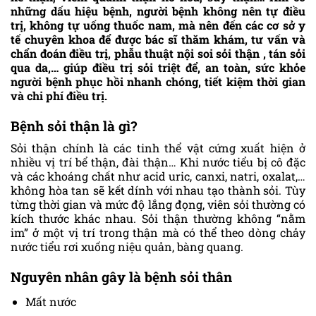
những dấu hiệu bệnh, người bệnh không nên tự điều
trị, không tự uống thuốc nam, mà nên đến các cơ sở y
tế chuyên khoa để được bác sĩ thăm khám, tư vấn và
chẩn đoán điều trị, phẫu thuật nội soi sỏi thận , tán sỏi
qua da,… giúp điều trị sỏi triệt để, an toàn, sức khỏe
người bệnh phục hồi nhanh chóng, tiết kiệm thời gian
và chi phí điều trị.
Bệnh sỏi thận là gì?
Sỏi thận chính là các tinh thể vật cứng xuất hiện ở
nhiều vị trí bể thận, đài thận… Khi nước tiểu bị cô đặc
và các khoáng chất như acid uric, canxi, natri, oxalat,…
không hòa tan sẽ kết dính với nhau tạo thành sỏi. Tùy
từng thời gian và mức độ lắng đọng, viên sỏi thường có
kích thước khác nhau. Sỏi thận thường không “nằm
im” ở một vị trí trong thận mà có thể theo dòng chảy
nước tiểu rơi xuống niệu quản, bàng quang.
Nguyên nhân gây là bệnh sỏi thân
Mất nước