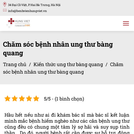
Bỏ
34 Đại Cồ Việt, P. Hai Bà Trưng, Hà Nội
qua
info@benhvienhungviet.vn
nội
dung
Chăm sóc bệnh nhân ung thư bàng
quang
Trang chủ
/
Kiến thức ung thư bàng quang
/
Chăm
sóc bệnh nhân ung thư bàng quang
5/5 - (1 bình chọn)
Hầu hết nếu như ai đi khám bác sĩ mà bác sĩ kết luận
mình mắc bệnh hiểm nghèo như các căn bệnh ung thư
cũng đều có chung một tâm lý sợ hãi và suy sụp tinh
thần . Do đó, người bệnh rất cần được sự hỗ trợ, động