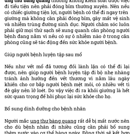
ung thư bàng quang
thường không kiểm soát được việc
đi tiểu tiện nên phải đóng bỉm thường xuyên. Nên nếu
có chiếc giường tiện lợi, người bệnh có thể đi ngay trên
giường mà không cần phải đóng bỉm, gây mất vệ sinh
và nhiễm trùng đường sinh dục. Người chăm sóc luôn
phải giữ mọi thứ sạch sẽ xung quanh căn phòng người
bệnh đang nằm vì nếu có sự ô nhiễm nào ở trong căn
phòng cũng sẽ tác động đến sức khỏe người bệnh.
Giúp người bệnh luyện tập sau mổ
Nếu như vết mổ đã tương đối lành lặn có thể đi lại
được, nên giúp người bệnh luyện tập đi bộ nhẹ nhàng
tránh ảnh hưởng đến vết thương vì nằm lâu ngày
khiến cho cơ bắp người bệnh mệt mỏi, có nhiều vết tì
đè gây nên lở loét. Do vậy việc đi ra khỏi giường là hết
sức quan trọng để hồi phục lại sức khỏe cho họ.
Bổ sung dinh dưỡng cho bệnh nhân
Người mắc
ung thư bàng quang
rất dễ bị mất nước nên
cho dù bệnh nhân đi nhiều cũng cần phải bổ sung
thêm nước vào cơ thể hàng ngày. Đồng thời sẽ kết hợp