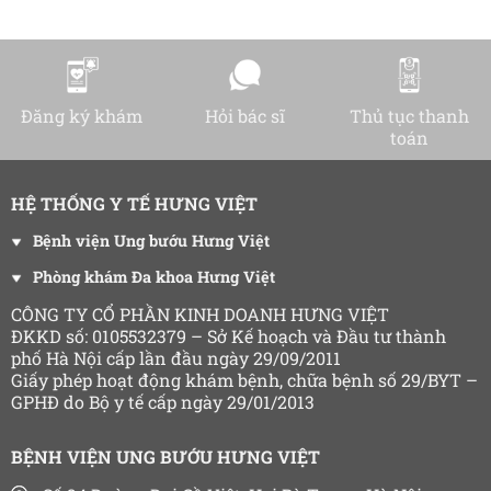
Đăng ký khám
Hỏi bác sĩ
Thủ tục thanh
toán
HỆ THỐNG Y TẾ HƯNG VIỆT
Bệnh viện Ung bướu Hưng Việt
Phòng khám Đa khoa Hưng Việt
CÔNG TY CỔ PHẦN KINH DOANH HƯNG VIỆT
ĐKKD số: 0105532379 – Sở Kế hoạch và Đầu tư thành
phố Hà Nội cấp lần đầu ngày 29/09/2011
Giấy phép hoạt động khám bệnh, chữa bệnh số 29/BYT –
GPHĐ do Bộ y tế cấp ngày 29/01/2013
BỆNH VIỆN UNG BƯỚU HƯNG VIỆT