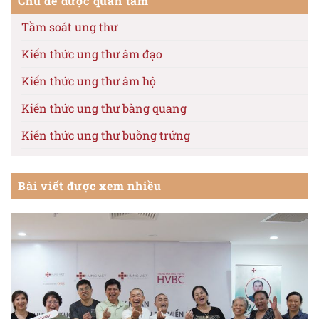
Chủ đề được quan tâm
Tầm soát ung thư
Kiến thức ung thư âm đạo
Kiến thức ung thư âm hộ
Kiến thức ung thư bàng quang
Kiến thức ung thư buồng trứng
Kiến thức ung thư cổ tử cung
Bài viết được xem nhiều
Kiến thức ung thư da
Kiến thức ung thư dạ dày
Kiến thức ung thư dương vật
Kiến thức ung thư đại trực tràng
Kiến thức ung thư đầu cổ