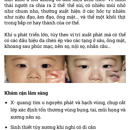
thái người ra chia ra 2 thể: thể sùi, có nhiều múi nhỏ
như chum nho, thường xuất hiện ở các hốc tự nhiên
như niệu đạo, âm đạo, ống mật… và thể một khối thịt
trong bắp cơ hay thành của cơ thể.
Khi u phát triển lớn, tùy theo vị trí xuất phát mà có thể
có các dấu hiệu da chèn ép vào các tạng ở sâu, ống mật,
khoang sau phúc mạc, nền sọ, nội sọ, nhãn cầu…
Khám cận lâm sàng
X- quang: tìm u nguyên phát và hạch vùng, chụp cắt
lớp xác định tổn thương vùng bụng, tai, mũi họng và
xương nền sọ.
Sinh thiết tủy xương khi nghi có di căn