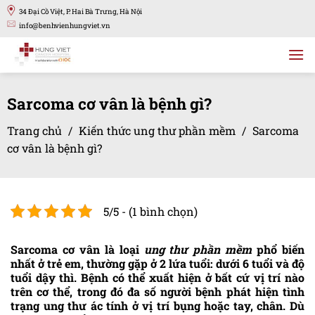
Bỏ
34 Đại Cồ Việt, P. Hai Bà Trưng, Hà Nội
qua
info@benhvienhungviet.vn
nội
dung
Sarcoma cơ vân là bệnh gì?
Trang chủ
/
Kiến thức ung thư phần mềm
/
Sarcoma
cơ vân là bệnh gì?
5/5 - (1 bình chọn)
Sarcoma cơ vân là loại
ung thư phần mềm
phổ biến
nhất ở trẻ em, thường gặp ở 2 lứa tuổi: dưới 6 tuổi và độ
tuổi dậy thì. Bệnh có thể xuất hiện ở bất cứ vị trí nào
trên cơ thể, trong đó đa số người bệnh phát hiện tình
trạng ung thư ác tính ở vị trí bụng hoặc tay, chân. Dù