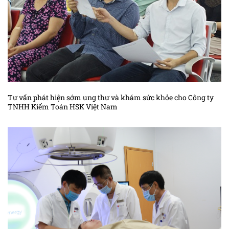
Kiến thức ung thư trung mô
Kiến thức ung thư tuyến giáp
Kiến thức ung thư tuyến nước bọt
Kiến thức ung thư tuyến tiền liệt
Kiến thức ung thư tuyến tụy
Tư vấn phát hiện sớm ung thư và khám sức khỏe cho Công ty
Kiến thức ung thư vòm họng
TNHH Kiểm Toán HSK Việt Nam
Kiến thức ung thư vú