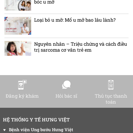
bóc u mỡ
Loại bỏ u mỡ: Mổ u mỡ bao lâu lành?
Nguyên nhân – Triệu chứng và cách điều
trị sarcoma cơ vân trẻ em
Đăng ký khám
Hỏi bác sĩ
Thủ tục thanh
toán
HỆ THỐNG Y TẾ HƯNG VIỆT
Bệnh viện Ung bướu Hưng Việt