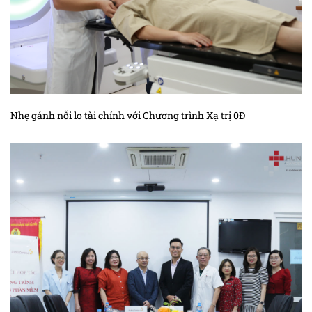
Nhẹ gánh nỗi lo tài chính với Chương trình Xạ trị 0Đ