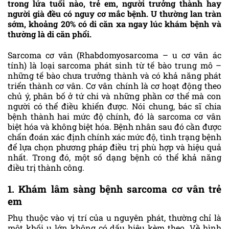
trong lứa tuổi nào, trẻ em, người trưởng thành hay
người già đều có nguy cơ mắc bệnh. U thường lan tràn
sớm, khoảng 20% có di căn xa ngay lúc khám bệnh và
thường là di căn phổi.
Sarcoma cơ vân (Rhabdomyosarcoma – u cơ vân ác
tính) là loại sarcoma phát sinh từ tế bào trung mô –
những tế bào chưa trưởng thành và có khả năng phát
triển thành cơ vân. Cơ vân chính là cơ hoạt động theo
chủ ý, phân bố ở tứ chi và những phần cơ thể mà con
người có thể điều khiển được. Nói chung, bác sĩ chia
bệnh thành hai mức độ chính, đó là sarcoma cơ vân
biệt hóa và không biệt hóa. Bệnh nhân sau đó cần được
chẩn đoán xác định chính xác mức độ, tình trạng bệnh
để lựa chọn phương pháp điều trị phù hợp và hiệu quả
nhất. Trong đó, một số dạng bệnh có thể khả năng
điều trị thành công.
1. Khám lâm sàng bệnh sarcoma cơ vân trẻ
em
Phụ thuộc vào vị trí của u nguyên phát, thường chỉ là
một khối u lớn không có dấu hiệu kèm theo. Về hình