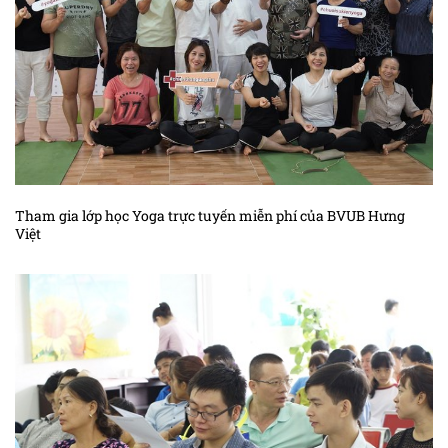
Kiến thức ung thư gan
Kiến thức ung thư hắc tố
Kiến thức ung thư hạch
Kiến thức ung thư não
Kiến thức ung thư phần mềm
Kiến thức ung thư phổi
Tham gia lớp học Yoga trực tuyến miễn phí của BVUB Hưng
Việt
Kiến thức sác – côm cơ vân trẻ em
Kiến thức ung thư tế bào máu
Kiến thức ung thư thận
Kiến thức ung thư thanh quản
Kiến thức ung thư thực quản
Kiến thức ung thư tinh hoàn